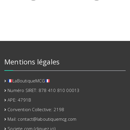
a
a
plusieurs
plusieurs
variations.
variations.
Les
Les
options
options
peuvent
peuvent
être
être
choisies
choisies
sur
sur
Mentions légales
la
la
page
page
du
du
produit
produit
LaBoutiqueMCG
Numéro SIRET: 878 410 810 00013
APE: 4791B
Convention Collective: 2198
Mail: contact@laboutiquemcg.com
Societe.com (cliquez ici)