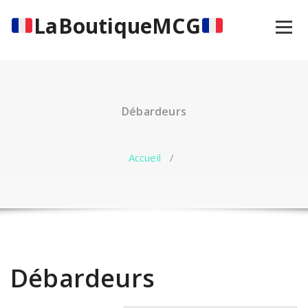
Aller
LaBoutiqueMCG
au
contenu
Débardeurs
Accueil
/
Débardeurs