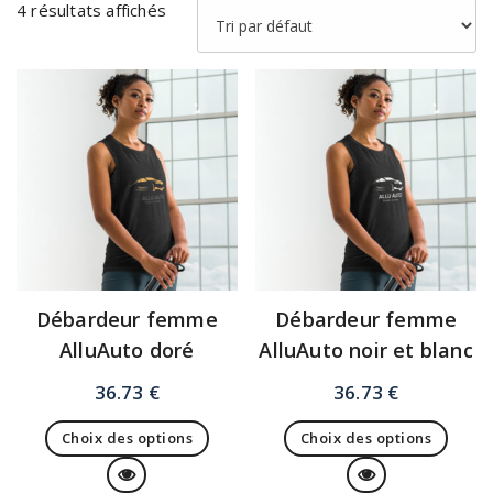
4 résultats affichés
Débardeur femme
Débardeur femme
AlluAuto doré
AlluAuto noir et blanc
36.73
€
36.73
€
Choix des options
Choix des options
Ce
Ce
Vue Rapide
Vue Rapide
produit
produit